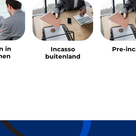
in
Incasso
Pre-inca
en
buitenland