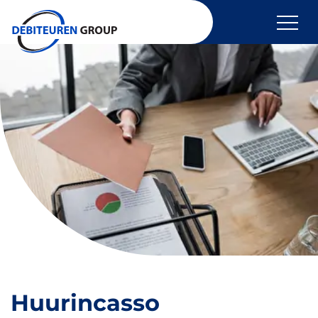
overslaan
Incasso
Incasso buitenland
Huurincasso
Debiteurenbeheer
Kredietcheck
Vordering indienen
Algemeen
Huurincasso