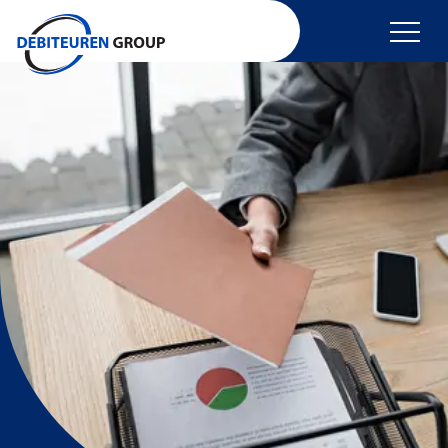
overslaan
Incasso
Incasso buitenland
Huurincasso
Debiteurenbeheer
Kredietcheck
Vordering indienen
Algemeen